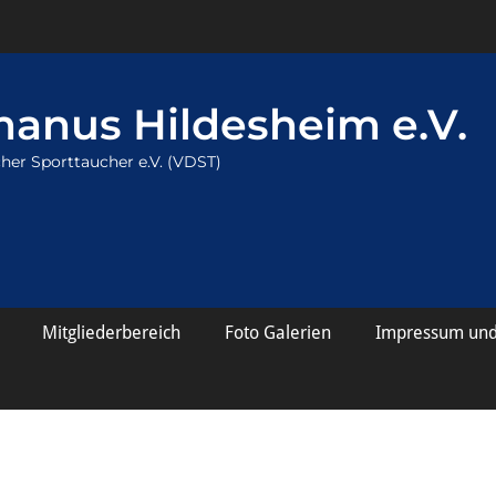
anus Hildesheim e.V.
her Sporttaucher e.V. (VDST)
Mitgliederbereich
Foto Galerien
Impressum und