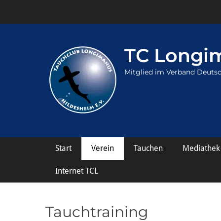
TC Longim
Mitglied im Verband Deutsc
Hauptmenü
Weiter
Start
Verein
Tauchen
Mediathek
zum
Inhalt
Internet TCL
Tauchtraining