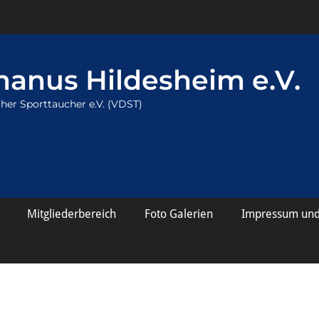
anus Hildesheim e.V.
her Sporttaucher e.V. (VDST)
Mitgliederbereich
Foto Galerien
Impressum und