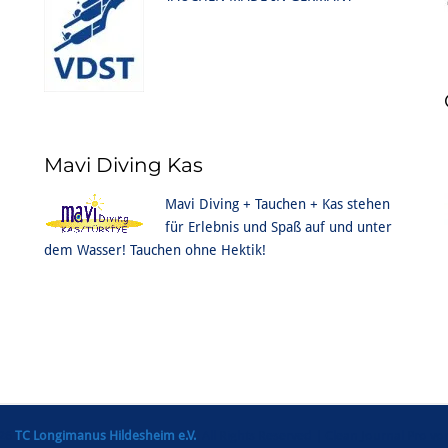
Mavi Diving Kas
Mavi Diving + Tauchen + Kas stehen
für Erlebnis und Spaß auf und unter
dem Wasser! Tauchen ohne Hektik!
026
TC Longimanus Hildesheim e.V.
. All Rights Reserved | Clean Journal Pro v