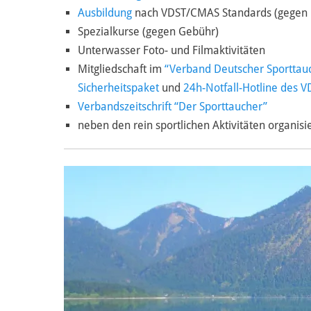
Ausbildung
nach VDST/CMAS Standards (gegen
Spezialkurse (gegen Gebühr)
Unterwasser Foto- und Filmaktivitäten
Mitgliedschaft im
“Verband Deutscher Sporttau
Sicherheitspaket
und
24h-Notfall-Hotline des V
Verbandszeitschrift “Der Sporttaucher”
neben den rein sportlichen Aktivitäten organisi