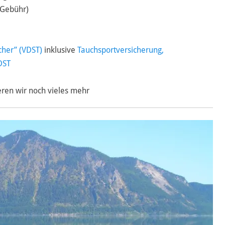
 Gebühr)
cher” (VDST)
inklusive
Tauchsportversicherung,
DST
eren wir noch vieles mehr