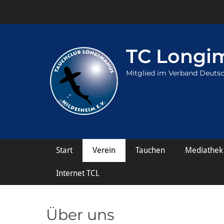
TC Longim
Mitglied im Verband Deutsc
Hauptmenü
Weiter
Start
Verein
Tauchen
Mediathek
zum
Inhalt
Internet TCL
Über uns