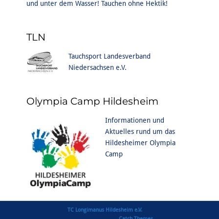
und unter dem Wasser! Tauchen ohne Hektik!
TLN
Tauchsport Landesverband
Niedersachsen e.V.
Olympia Camp Hildesheim
Informationen und
Aktuelles rund um das
Hildesheimer Olympia
Camp
Copyright © 2026
TC Longimanus Hildesheim e.V.
. All Rights Reserved |
Clean Journal Pro von
Catch Themes