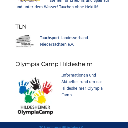
stehen für Erlebnis und Spaß auf
und unter dem Wasser! Tauchen ohne Hektik!
TLN
Tauchsport Landesverband
Niedersachsen e.V.
Olympia Camp Hildesheim
Informationen und
Aktuelles rund um das
Hildesheimer Olympia
Camp
Copyright © 2026
TC Longimanus Hildesheim e.V.
. All Rights Reserved |