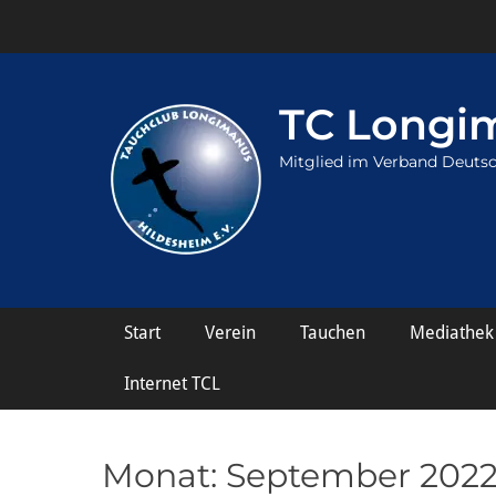
TC Longim
Mitglied im Verband Deutsc
Hauptmenü
Weiter
Start
Verein
Tauchen
Mediathek
zum
Inhalt
Internet TCL
Monat:
September 202