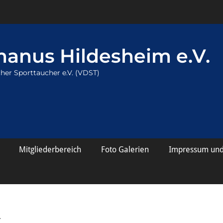
anus Hildesheim e.V.
her Sporttaucher e.V. (VDST)
Mitgliederbereich
Foto Galerien
Impressum und
2