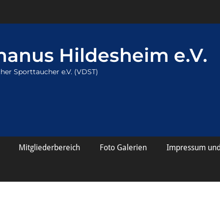
anus Hildesheim e.V.
her Sporttaucher e.V. (VDST)
Mitgliederbereich
Foto Galerien
Impressum und