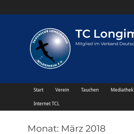
TC Longim
Mitglied im Verband Deutsc
Hauptmenü
Weiter
Start
Verein
Tauchen
Mediathek
zum
Inhalt
Internet TCL
Monat:
März 2018