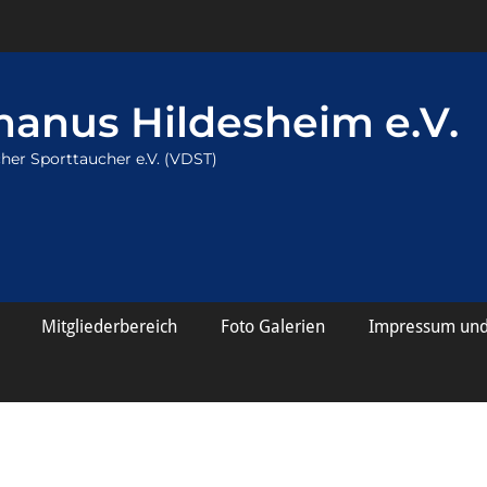
anus Hildesheim e.V.
her Sporttaucher e.V. (VDST)
Mitgliederbereich
Foto Galerien
Impressum und