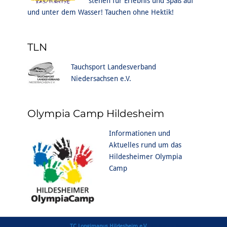
stehen für Erlebnis und Spaß auf
und unter dem Wasser! Tauchen ohne Hektik!
TLN
Tauchsport Landesverband
Niedersachsen e.V.
Olympia Camp Hildesheim
Informationen und
Aktuelles rund um das
Hildesheimer Olympia
Camp
Copyright © 2026
TC Longimanus Hildesheim e.V.
. All Rights Reserved |