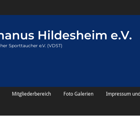
anus Hildesheim e.V.
her Sporttaucher e.V. (VDST)
Mitgliederbereich
Foto Galerien
Impressum und