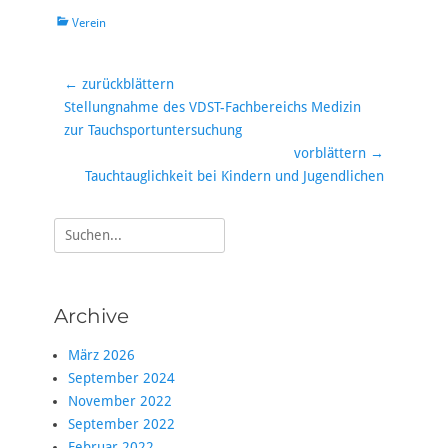
Kategorien
Verein
Beitragsnavigation
← zurückblättern
Vorheriger
Stellungnahme des VDST-Fachbereichs Medizin
Beitrag:
zur Tauchsportuntersuchung
vorblättern →
Nächster
Tauchtauglichkeit bei Kindern und Jugendlichen
Beitrag:
Suche
nach:
Archive
März 2026
September 2024
November 2022
September 2022
Februar 2022