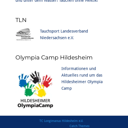
und unter dem Wasser! Tauchen ohne Hektik!
TLN
Tauchsport Landesverband
Niedersachsen e.V.
Olympia Camp Hildesheim
Informationen und
Aktuelles rund um das
Hildesheimer Olympia
Camp
Copyright © 2026
TC Longimanus Hildesheim e.V.
. All Rights Reserved |
Clean Journal Pro von
Catch Themes