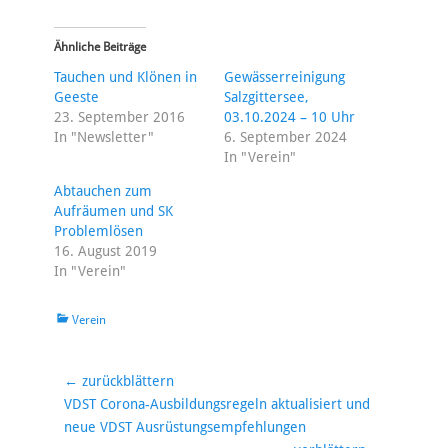
Ähnliche Beiträge
Tauchen und Klönen in
Gewässerreinigung
Geeste
Salzgittersee,
23. September 2016
03.10.2024 – 10 Uhr
In "Newsletter"
6. September 2024
In "Verein"
Abtauchen zum
Aufräumen und SK
Problemlösen
16. August 2019
In "Verein"
Kategorien
Verein
Beitragsnavigation
← zurückblättern
Vorheriger
VDST Corona-Ausbildungsregeln aktualisiert und
Beitrag:
neue VDST Ausrüstungsempfehlungen