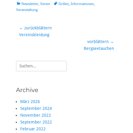
Kategorien
Tags
Newsletter
,
Verein
Grillen
,
Informationen
,
Veranstaltung
Beitragsnavigation
← zurückblättern
Vorheriger
Vereinskleidung
Beitrag:
vorblättern →
Nächster
Bergseetauchen
Beitrag:
Suche
nach:
Archive
März 2026
September 2024
November 2022
September 2022
Februar 2022