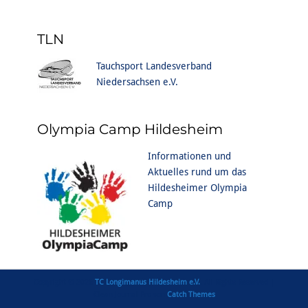
TLN
Tauchsport Landesverband
Niedersachsen e.V.
Olympia Camp Hildesheim
Informationen und
Aktuelles rund um das
Hildesheimer Olympia
Camp
Copyright © 2026
TC Longimanus Hildesheim e.V.
. All Rights Reserved |
Clean Journal Pro von
Catch Themes