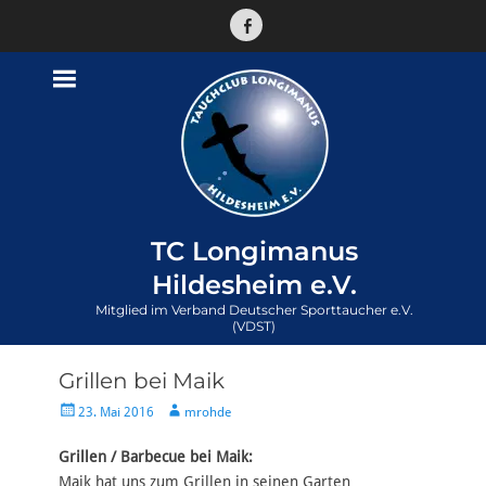
Facebook
TC Longimanus
Hildesheim e.V.
Mitglied im Verband Deutscher Sporttaucher e.V.
(VDST)
Grillen bei Maik
Veröffentlicht
Autor
23. Mai 2016
mrohde
am
Grillen / Barbecue bei Maik:
Maik hat uns zum Grillen in seinen Garten