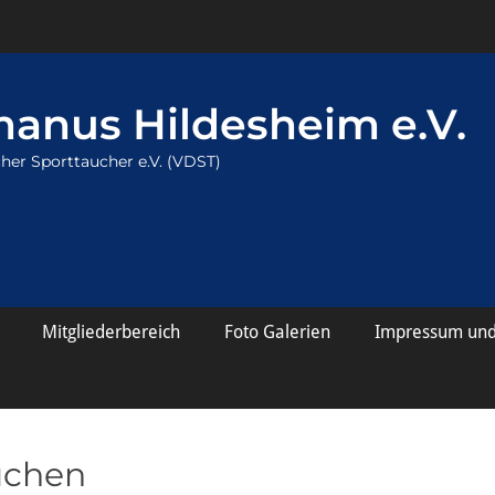
anus Hildesheim e.V.
her Sporttaucher e.V. (VDST)
Mitgliederbereich
Foto Galerien
Impressum und
uchen