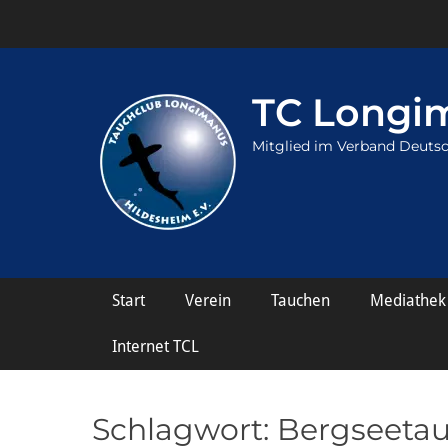
TC Longim
Mitglied im Verband Deutsc
Hauptmenü
Weiter
Start
Verein
Tauchen
Mediathek
zum
Inhalt
Internet TCL
Schlagwort:
Bergseeta